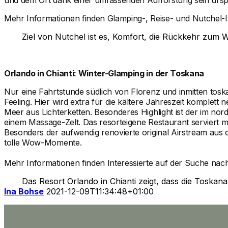
und dem Ort dank einer umfassenden Aufforstung sein ur
Mehr Informationen finden Glamping-, Reise- und Nutchel-I
Ziel von Nutchel ist es, Komfort, die Rückkehr zum W
Orlando in Chianti: Winter-Glamping in der Toskana
Nur eine Fahrtstunde südlich von Florenz und inmitten tos
Feeling. Hier wird extra für die kältere Jahreszeit komplet
Meer aus Lichterketten. Besonderes Highlight ist der im nor
einem Massage-Zelt. Das resorteigene Restaurant serviert m
Besonders der aufwendig renovierte original Airstream au
tolle Wow-Momente.
Mehr Informationen finden Interessierte auf der Suche nac
Das Resort Orlando in Chianti zeigt, dass die Toskan
Ina Bohse
2021-12-09T11:34:48+01:00