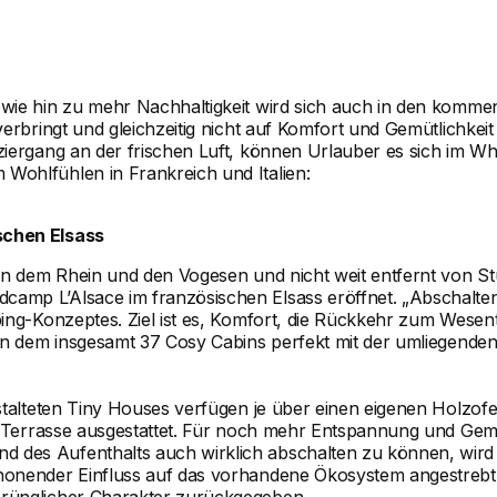
wie hin zu mehr Nachhaltigkeit wird sich auch in den kommen
verbringt und gleichzeitig nicht auf Komfort und Gemütlichke
iergang an der frischen Luft, können Urlauber es sich im Whi
Wohlfühlen in Frankreich und Italien:
schen Elsass
en dem Rhein und den Vogesen und nicht weit entfernt von Stu
mp L’Alsace im französischen Elsass eröffnet. „Abschalten,
ing-Konzeptes. Ziel ist es, Komfort, die Rückkehr zum Wesent
p in dem insgesamt 37 Cosy Cabins perfekt mit der umliegen
estalteten Tiny Houses verfügen je über einen eigenen Holzo
er Terrasse ausgestattet. Für noch mehr Entspannung und Gem
 des Aufenthalts auch wirklich abschalten zu können, wir
onender Einfluss auf das vorhandene Ökosystem angestrebt. 