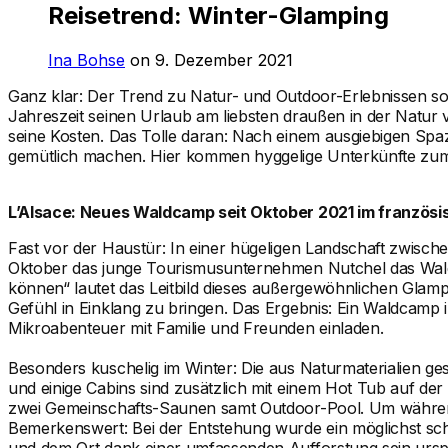
Reisetrend: Winter-Glamping
Ina Bohse
on 9. Dezember 2021
Ganz klar: Der Trend zu Natur- und Outdoor-Erlebnissen so
Jahreszeit seinen Urlaub am liebsten draußen in der Natur 
seine Kosten. Das Tolle daran: Nach einem ausgiebigen Spaz
gemütlich machen. Hier kommen hyggelige Unterkünfte zum 
L’Alsace: Neues Waldcamp seit Oktober 2021 im französi
Fast vor der Haustür: In einer hügeligen Landschaft zwisch
Oktober das junge Tourismusunternehmen Nutchel das Waldca
können“ lautet das Leitbild dieses außergewöhnlichen Glamp
Gefühl in Einklang zu bringen. Das Ergebnis: Ein Waldcam
Mikroabenteuer mit Familie und Freunden einladen.
Besonders kuschelig im Winter: Die aus Naturmaterialien g
und einige Cabins sind zusätzlich mit einem Hot Tub auf d
zwei Gemeinschafts-Saunen samt Outdoor-Pool. Um während
Bemerkenswert: Bei der Entstehung wurde ein möglichst sch