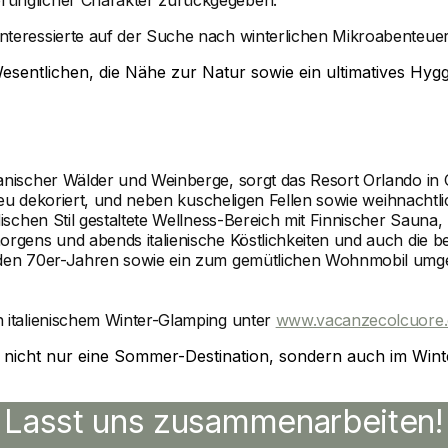
sprünglicher Charakter zurückgegeben.
nteressierte auf der Suche nach winterlichen Mikroabenteue
esentlichen, die Nähe zur Natur sowie ein ultimatives Hygg
kanischer Wälder und Weinberge, sorgt das Resort Orlando in
t neu dekoriert, und neben kuscheligen Fellen sowie weihnacht
dischen Stil gestaltete Wellness-Bereich mit Finnischer Sauna
orgens und abends italienische Köstlichkeiten und auch die 
s den 70er-Jahren sowie ein zum gemütlichen Wohnmobil umge
h italienischem Winter-Glamping unter
www.vacanzecolcuore
a nicht nur eine Sommer-Destination, sondern auch im Winte
Lasst uns zusammenarbeiten!